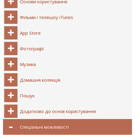
Основи користування
Фільми і телешоу iTunes
App Store
Фотографії
Музика
Домашня колекція
Пошук
Додатково до основ користування
Спеціальні можливості