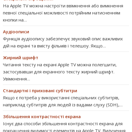
На Apple TV можна настроїти ввімкнення або вимкнення
певної спеціальної можливості потрійним натисненням
кнопки на…
Аудіоописи
Функція аудіоопису забезпечує звуковий опис важливих
дій на екрані та вмісту фільмів і телешоу. Якщо…
Жирний шрифт
Читання тексту на екрані Apple TV можна полегшити,
застосувавши для екранного тексту жирний шрифт.
Увімкнення…
Стандартні і приховані субтитри
Якщо є потреба у використанні спеціальних субтитрів,
наприклад субтитрів для людей із вадами слуху (SDH),…
Збільшення контрастності екрана
Існує два способи збільшення контрастності екрана для
покращення видимості елементів на Apple TV. Вилучення