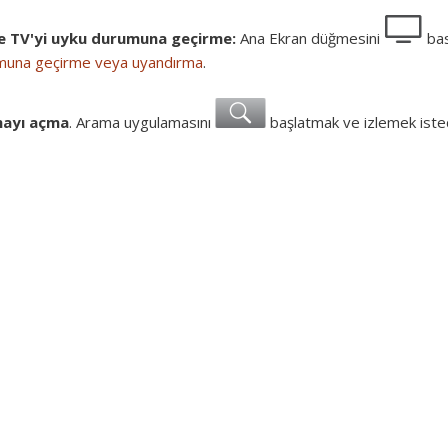
e TV'yi uyku durumuna geçirme:
Ana Ekran düğmesini
bas
muna geçirme veya uyandırma
.
ayı açma
. Arama uygulamasını
başlatmak ve izlemek isted