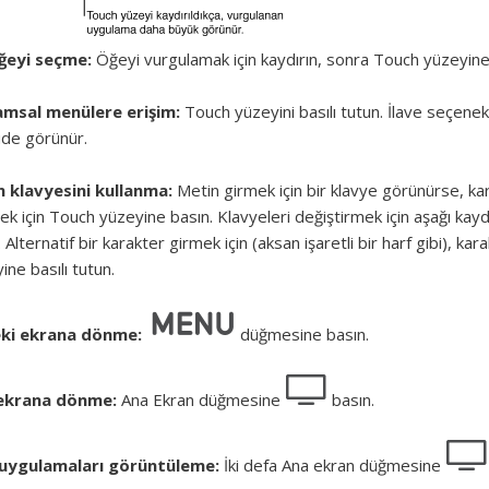
öğeyi seçme:
Öğeyi vurgulamak için kaydırın, sonra Touch yüzeyine
amsal menülere erişim:
Touch yüzeyini basılı tutun. İlave seçenekl
de görünür.
n klavyesini kullanma:
Metin girmek için bir klavye görünürse, kar
k için Touch yüzeyine basın. Klavyeleri değiştirmek için aşağı kaydı
. Alternatif bir karakter girmek için (aksan işaretli bir harf gibi), 
ine basılı tutun.
ki ekrana dönme:
düğmesine basın.
ekrana dönme:
Ana Ekran düğmesine
basın.
 uygulamaları görüntüleme:
İki defa Ana ekran düğmesine