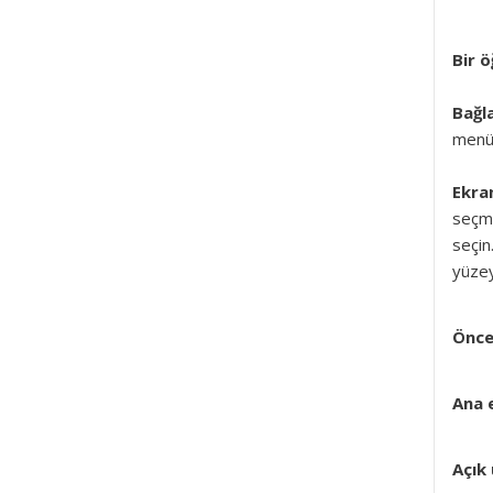
Bir 
Bağl
menü
Ekra
seçme
seçin
yüzey
Önce
Ana 
Açık