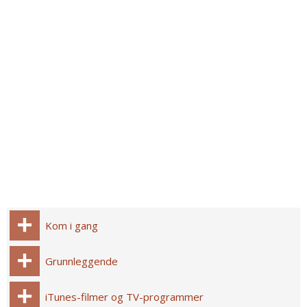
Kom i gang
Grunnleggende
iTunes-filmer og TV-programmer