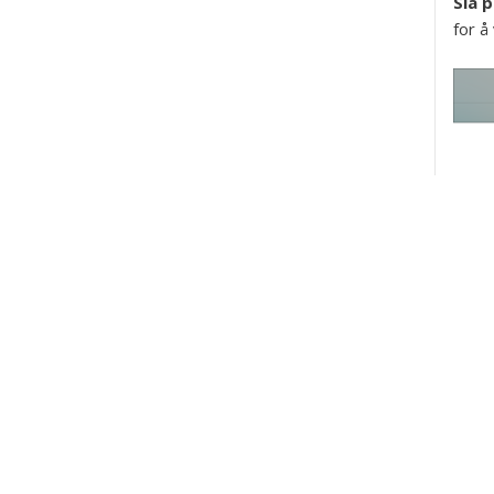
Slå p
for å