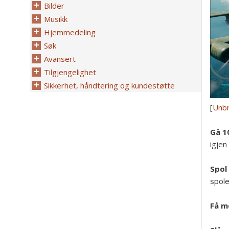
Bilder
Musikk
Hjemmedeling
Søk
Avansert
Tilgjengelighet
Sikkerhet, håndtering og kundestøtte
[
Unb
Gå 1
igjen
Spol
spole
Få m