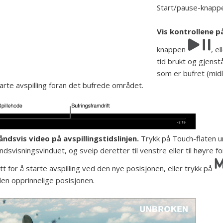
Start/pause-knap
Vis kontrollene p
knappen
,
ell
tid brukt og gjenst
som er bufret (midl
arte avspilling foran det bufrede området.
ndsvis video på avspillingstidslinjen.
Trykk på Touch-flaten un
ndsvisningsvinduet, og sveip deretter til venstre eller til høyre fo
tt for å starte avspilling ved den nye posisjonen, eller trykk på
en opprinnelige posisjonen.